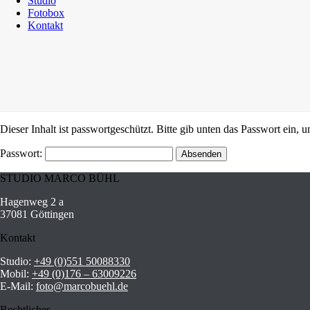
Studio
Fotobox
Kontakt
Dieser Inhalt ist passwortgeschützt. Bitte gib unten das Passwort ein,
Passwort:
STUDIO MARCO BÜHL
Hagenweg 2 a
37081 Göttingen
Kontakt
Studio:
+49 (0)551 50088330
Mobil:
+49 (0)176 – 63009226
E-Mail:
foto@marcobuehl.de
Rechtliches