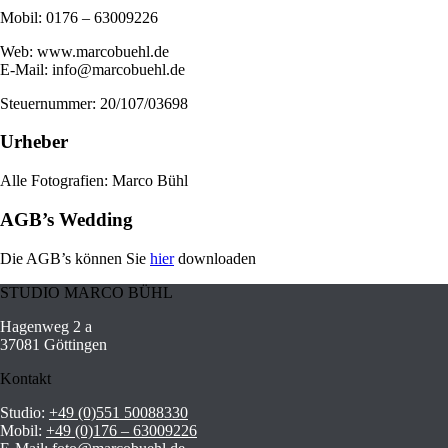
Mobil: 0176 – 63009226
Web: www.marcobuehl.de
E-Mail: info@marcobuehl.de
Steuernummer: 20/107/03698
Urheber
Alle Fotografien: Marco Bühl
AGB’s Wedding
Die AGB’s können Sie
hier
downloaden
STUDIO MARCO BÜHL
Hagenweg 2 a
37081 Göttingen
Kontakt
Studio:
+49 (0)551 50088330
Mobil:
+49 (0)176 – 63009226